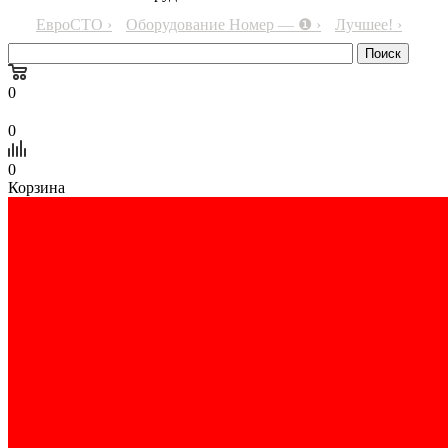
ЕвроСТО ›
Оборудование Номер — ❶ ›
Лучшее! ›
0
0
0
Корзина