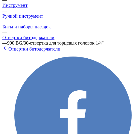
Инструмент
—
Ручной инструмент
—
Биты и наборы насадок
—
Отвертки битодержатели
—
900 BG/30-отвертка для торцевых головок 1/4"
Отвертки битодержатели