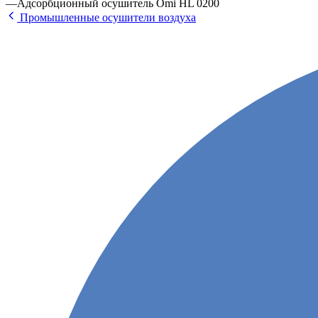
—
Адсорбционный осушитель Omi HL 0200
Промышленные осушители воздуха