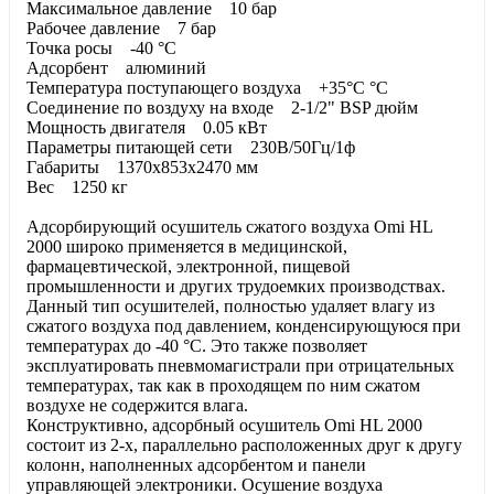
Максимальное давление 10 бар
Рабочее давление 7 бар
Точка росы -40 °C
Адсорбент алюминий
Температура поступающего воздуха +35°C °C
Соединение по воздуху на входе 2-1/2" BSP дюйм
Мощность двигателя 0.05 кВт
Параметры питающей сети 230В/50Гц/1ф
Габариты 1370х853х2470 мм
Вес 1250 кг
Адсорбирующий осушитель сжатого воздуха Omi HL
2000 широко применяется в медицинской,
фармацевтической, электронной, пищевой
промышленности и других трудоемких производствах.
Данный тип осушителей, полностью удаляет влагу из
сжатого воздуха под давлением, конденсирующуюся при
температурах до -40 °С. Это также позволяет
эксплуатировать пневмомагистрали при отрицательных
температурах, так как в проходящем по ним сжатом
воздухе не содержится влага.
Конструктивно, адсорбный осушитель Omi HL 2000
состоит из 2-х, параллельно расположенных друг к другу
колонн, наполненных адсорбентом и панели
управляющей электроники. Осушение воздуха