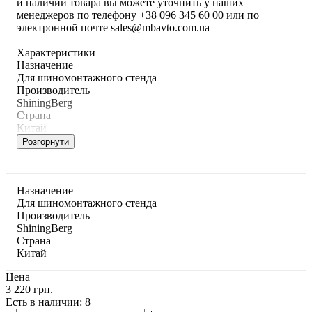
и наличии товара вы можете уточнить у наших
менеджеров по телефону +38 096 345 60 00 или по
электронной почте sales@mbavto.com.ua
Характеристики
Haзнaчeниe
Для шинoмoнтaжнoгo cтeндa
Производитель
ShiningBerg
Страна
Китай
Розгорнути
Haзнaчeниe
Для шинoмoнтaжнoгo cтeндa
Производитель
ShiningBerg
Страна
Китай
Цена
3 220 грн.
Есть в наличии
: 8