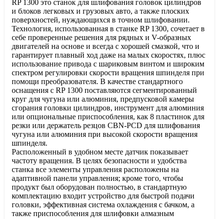
RP 1300 это станок для шлифования головок цилиндров
и блоков легковых и грузовых авто, а также плоских
поверхностей, нуждающихся в точном шлифовании.
Технология, использованная в станке RP 1300, сочетает в
себе проверенные решения для рядных и V-образных
двигателей на основе и всегда с хорошей смазкой, что и
гарантирует плавный ход даже на малых скоростях, плюс
использование привода с шариковым винтом и широким
спектром регулировки скорости вращения шпинделя при
помощи преобразователя. В качестве стандартного
оснащения с RP 1300 поставляются сегментированный
круг для чугуна или алюминия, предпусковой камеры
сгорания головки цилиндров, инструмент для алюминия
или опциональные приспособления, как 8 пластинок для
резки или держатель резцов CBN-PCD для шлифования
чугуна или алюминия при высокой скорости вращения
шпинделя.
Расположенный в удобном месте датчик показывает
частоту вращения. В целях безопасности и удобства
станка все элементы управления расположены на
адаптивной панели управления; кроме того, чтобы
продукт был оборудован полностью, в стандартную
комплектацию входит устройство для быстрой подачи
головки, эффективная система охлаждения с бачком, а
также приспособления для шлифовки алмазным