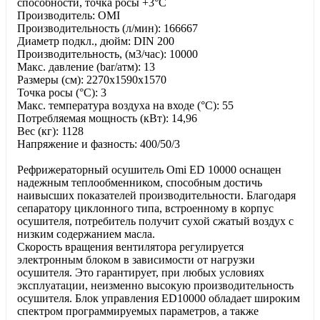
способности, точка росы +3°С
Производитель: OMI
Производительность (л/мин): 166667
Диаметр подкл., дюйм: DIN 200
Производительность, (м3/час): 10000
Макс. давление (bar/атм): 13
Размеры (см): 2270x1590x1570
Точка росы (°C): 3
Макс. температура воздуха на входе (°C): 55
Потребляемая мощность (кВт): 14,96
Вес (кг): 1128
Напряжение и фазность: 400/50/3
Рефрижераторный осушитель Omi ED 10000 оснащен
надежным теплообменником, способным достичь
наивысших показателей производительности. Благодаря
сепаратору циклонного типа, встроенному в корпус
осушителя, потребитель получит сухой сжатый воздух с
низким содержанием масла.
Скорость вращения вентилятора регулируется
электронным блоком в зависимости от нагрузки
осушителя. Это гарантирует, при любых условиях
эксплуатации, неизменно высокую производительность
осушителя. Блок управления ED10000 обладает широким
спектром программируемых параметров, а также