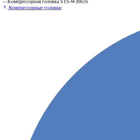
—
Koмпpeccopнaя гoлoвкa STS-W3065S
Компрессорные головки