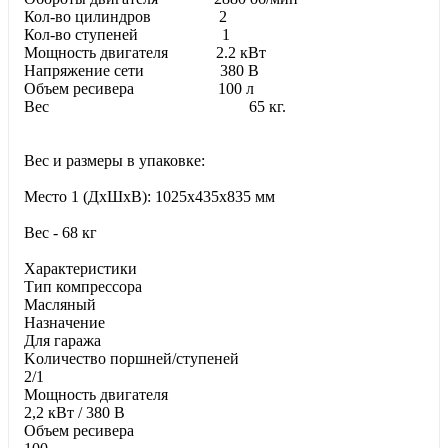
Кол-во цилиндров 2
Кол-во ступеней 1
Мощность двигателя 2.2 кВт
Напряжение сети 380 В
Объем ресивера 100 л
Вес 65 кг.
Вес и размеры в упаковке:
Место 1 (ДхШхВ): 1025x435x835 мм
Вес - 68 кг
Характеристики
Тип компрессора
Масляный
Haзнaчeниe
Для гapaжa
Koличecтвo пopшнeй/cтупeнeй
2/1
Moщнocть двигaтeля
2,2 кВт / 380 В
Oбъeм pecивepa