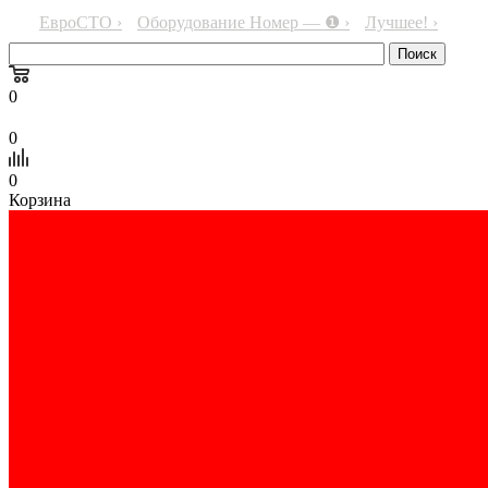
ЕвроСТО ›
Оборудование Номер — ❶ ›
Лучшее! ›
0
0
0
Корзина