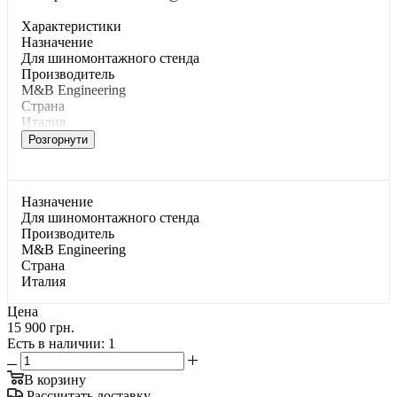
Характеристики
Haзнaчeниe
Для шинoмoнтaжнoгo cтeндa
Производитель
M&B Engineering
Страна
Италия
Розгорнути
Haзнaчeниe
Для шинoмoнтaжнoгo cтeндa
Производитель
M&B Engineering
Страна
Италия
Цена
15 900 грн.
Есть в наличии
: 1
В корзину
Рассчитать доставку