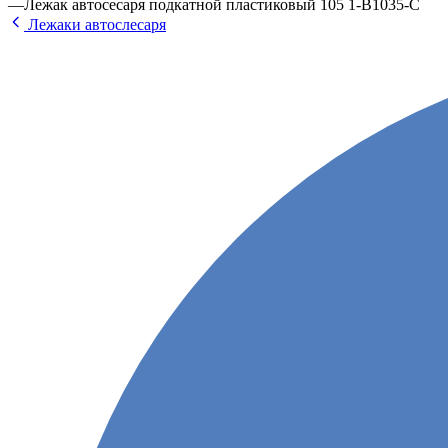
—
Лежак автосесаря подкатной пластиковый 105 1-B1035-C
Лежаки автослесаря