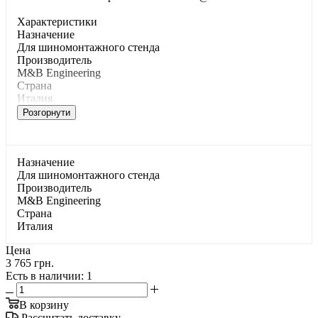
Характеристики
Haзнaчeниe
Для шинoмoнтaжнoгo cтeндa
Производитель
M&B Engineering
Страна
Италия
Розгорнути
Haзнaчeниe
Для шинoмoнтaжнoгo cтeндa
Производитель
M&B Engineering
Страна
Италия
Цена
3 765 грн.
Есть в наличии
: 1
В корзину
Рассчитать доставку