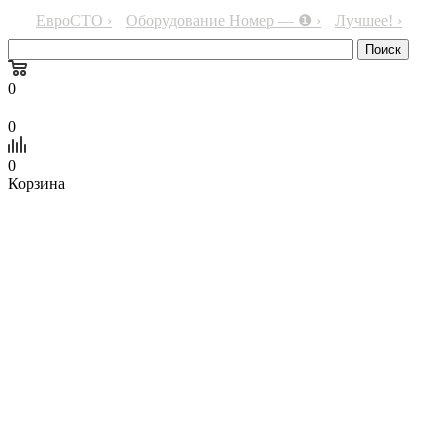
ЕвроСТО ›
Оборудование Номер — ❶ ›
Лучшее! ›
0
0
0
Корзина