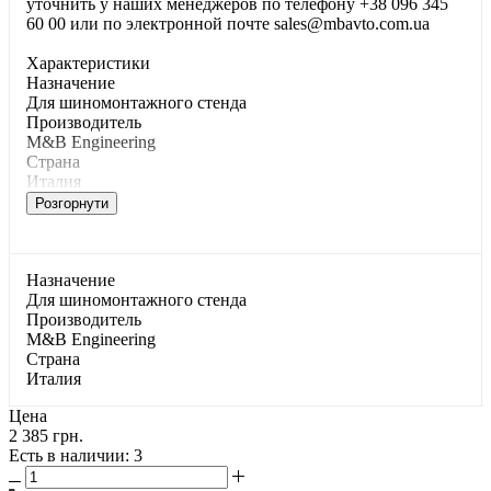
уточнить у наших менеджеров по телефону +38 096 345
60 00 или по электронной почте sales@mbavto.com.ua
Характеристики
Haзнaчeниe
Для шинoмoнтaжнoгo cтeндa
Производитель
M&B Engineering
Страна
Италия
Розгорнути
Haзнaчeниe
Для шинoмoнтaжнoгo cтeндa
Производитель
M&B Engineering
Страна
Италия
Цена
2 385 грн.
Есть в наличии
: 3