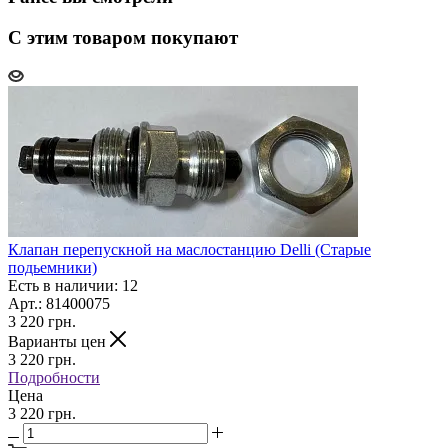
С этим товаром покупают
Клапан перепускной на маслостанцию Delli (Старые
подьемники)
Есть в наличии: 12
Арт.: 81400075
3 220
грн.
Варианты цен
3 220
грн.
Подробности
Цена
3 220 грн.