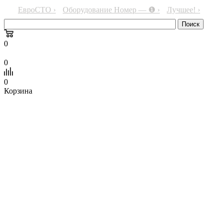
ЕвроСТО ›
Оборудование Номер — ❶ ›
Лучшее! ›
0
0
0
Корзина