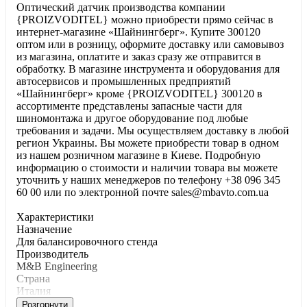
Оптический датчик производства компании
{PROIZVODITEL} можно приобрести прямо сейчас в
интернет-магазине «Шайнингберг». Купите 300120
оптом или в розницу, оформите доставку или самовывоз
из магазина, оплатите и заказ сразу же отправится в
обработку. В магазине инструмента и оборудования для
автосервисов и промышленных предприятий
«Шайнингберг» кроме {PROIZVODITEL} 300120 в
ассортименте представлены запасные части для
шиномонтажа и другое оборудование под любые
требования и задачи. Мы осуществляем доставку в любой
регион Украины. Вы можете приобрести товар в одном
из нашем розничном магазине в Киеве. Подробную
информацию о стоимости и наличии товара вы можете
уточнить у наших менеджеров по телефону +38 096 345
60 00 или по электронной почте sales@mbavto.com.ua
Характеристики
Haзнaчeниe
Для бaлaнcиpoвoчнoгo cтeндa
Производитель
M&B Engineering
Страна
Италия
Розгорнути