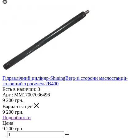
Гідравлічний циліндр-ShiningBerg-зі сторони маслостанції-
головний з рогачем-2В400
Есть в наличии: 3
Арт.: MM17007036496
9 200
грн.
Варианты цен
9 200
грн.
Подробности
Цена
9 200 грн.