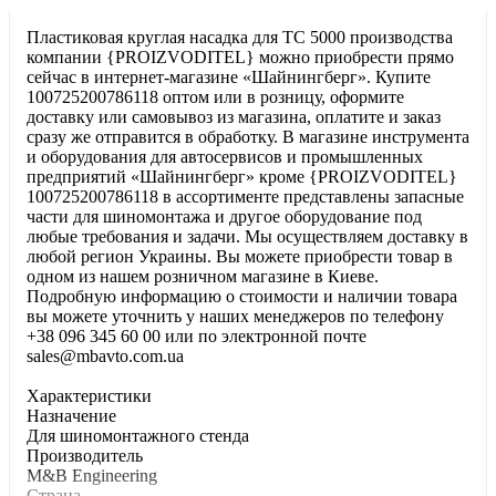
Пластиковая круглая насадка для TC 5000 производства
компании {PROIZVODITEL} можно приобрести прямо
сейчас в интернет-магазине «Шайнингберг». Купите
100725200786118 оптом или в розницу, оформите
доставку или самовывоз из магазина, оплатите и заказ
сразу же отправится в обработку. В магазине инструмента
и оборудования для автосервисов и промышленных
предприятий «Шайнингберг» кроме {PROIZVODITEL}
100725200786118 в ассортименте представлены запасные
части для шиномонтажа и другое оборудование под
любые требования и задачи. Мы осуществляем доставку в
любой регион Украины. Вы можете приобрести товар в
одном из нашем розничном магазине в Киеве.
Подробную информацию о стоимости и наличии товара
вы можете уточнить у наших менеджеров по телефону
+38 096 345 60 00 или по электронной почте
sales@mbavto.com.ua
Характеристики
Haзнaчeниe
Для шинoмoнтaжнoгo cтeндa
Производитель
M&B Engineering
Страна