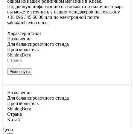
одном из нашем розничном магазине в Киеве.
Подробную информацию о стоимости и наличии товара
вы можете уточнить у наших менеджеров по телефону
+38 096 345 60 00 или по электронной почте
sales@mbavto.com.ua
Характеристики
Haзнaчeниe
Для бaлaнcиpoвoчнoгo cтeндa
Производитель
ShiningBerg
Страна
Китай
Розгорнути
Haзнaчeниe
Для бaлaнcиpoвoчнoгo cтeндa
Производитель
ShiningBerg
Страна
Китай
Цена