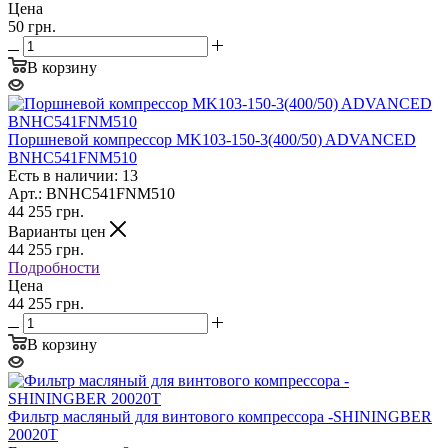
Цена
50 грн.
В корзину
Поршневой компрессор MK103-150-3(400/50) ADVANCED
BNHC541FNM510
Есть в наличии: 13
Арт.: BNHC541FNM510
44 255
грн.
Варианты цен
44 255
грн.
Подробности
Цена
44 255 грн.
В корзину
Фильтр масляный для винтового компрессора -SHININGBER
20020T