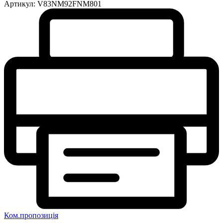
Артикул:
V83NM92FNM801
Ком.пропозиція