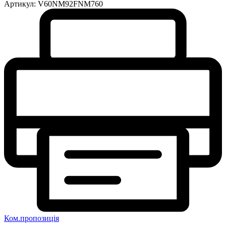
Артикул:
V60NM92FNM760
Ком.пропозиція