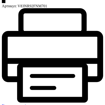
Артикул:
V83NR92FNM701