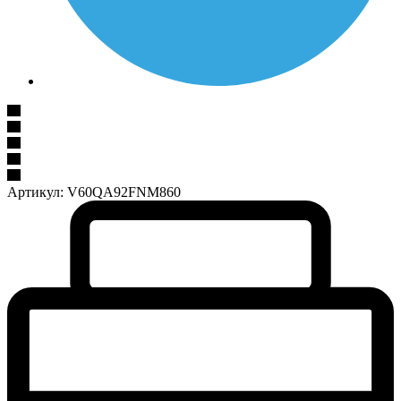
Артикул:
V60QA92FNM860