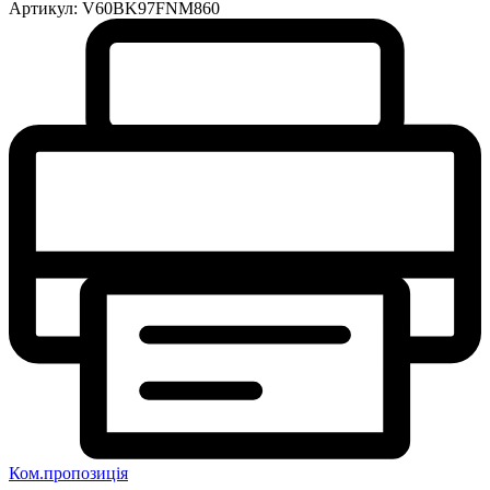
Артикул:
V60BK97FNM860
Ком.пропозиція