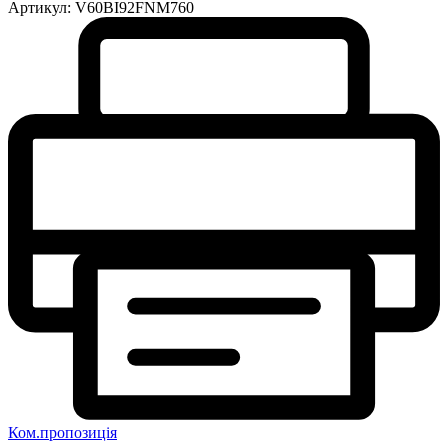
Артикул:
V60BI92FNM760
Ком.пропозиція