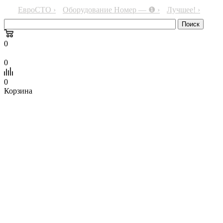
ЕвроСТО ›
Оборудование Номер — ❶ ›
Лучшее! ›
0
0
0
Корзина