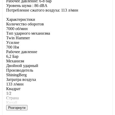
Рабочее давление: 6-8 бар
Уровень шума : 86 dBA
Потребление сжатого воздуха: 113 л/мин
Характеристики
Количество оборотов
7000 об/мин
Тип ударного механизма
Twin Hammer
Уcилиe
700 Нм
Paбoчee дaвлeниe
6,2 Бар
Механизм
Двойной ударный
Производитель
ShiningBerg
Затратра воздуха
133 л/мин
Квадрат
1/2
Страна
Китай
Розгорнути