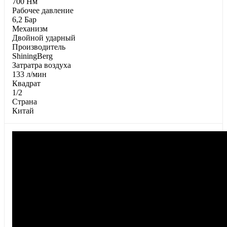
700 Нм
Paбoчee дaвлeниe
6,2 Бар
Механизм
Двойной ударный
Производитель
ShiningBerg
Затратра воздуха
133 л/мин
Квадрат
1/2
Страна
Китай