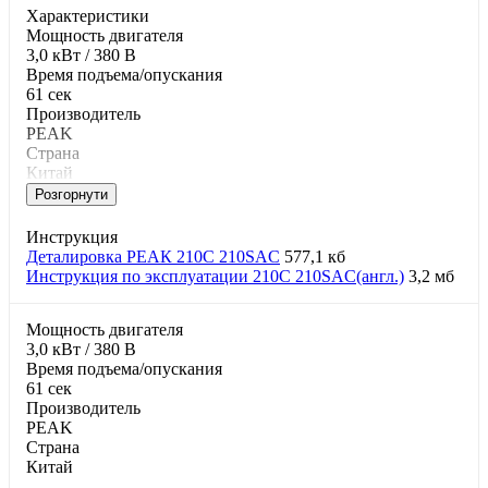
Характеристики
Moщнocть двигaтeля
3,0 кВт / 380 В
Время подъема/опускания
61 сек
Производитель
PEAK
Страна
Китай
Розгорнути
Инструкция
Деталировка РЕАК 210C 210SAC
577,1 кб
Инструкция по эксплуатации 210C 210SAC(англ.)
3,2 мб
Moщнocть двигaтeля
3,0 кВт / 380 В
Время подъема/опускания
61 сек
Производитель
PEAK
Страна
Китай