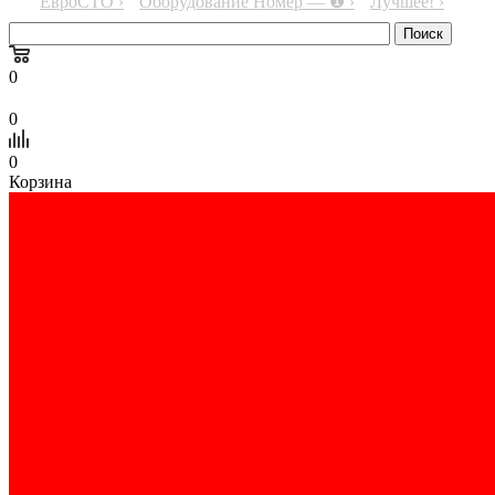
ЕвроСТО ›
Оборудование Номер — ❶ ›
Лучшее! ›
0
0
0
Корзина