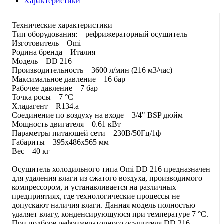
Характеристики
Технические характеристики
Тип оборудования: рефрижераторный осушитель
Изготовитель Omi
Родина бренда Италия
Модель DD 216
Производительность 3600 л/мин (216 м3/час)
Максимальное давление 16 бар
Рабочее давление 7 бар
Точка росы 7 °C
Хладагент R134.a
Соединение по воздуху на входе 3/4" BSP дюйм
Мощность двигателя 0.61 кВт
Параметры питающей сети 230В/50Гц/1ф
Габариты 395х486х565 мм
Вес 40 кг
Осушитель холодильного типа Omi DD 216 предназначен
для удаления влаги из сжатого воздуха, производимого
компрессором, и устанавливается на различных
предприятиях, где технологические процессы не
допускают наличия влаги. Данная модель полностью
удаляет влагу, конденсирующуюся при температуре 7 °С.
При подборе рефрижераторного осушителя DD 216