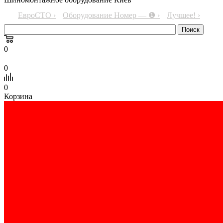
ЕвроСТО ›
Оборудование Номер — ❶ ›
Лучшее! ›
0
0
0
Корзина