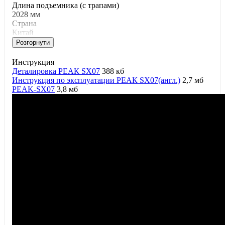
Длина подъемника (с трапами)
2028 мм
Страна
Китай
Розгорнути
Инструкция
Деталировка РЕАК SX07
388 кб
Инструкция по эксплуатации РЕАК SX07(англ.)
2,7 мб
PEAK-SX07
3,8 мб