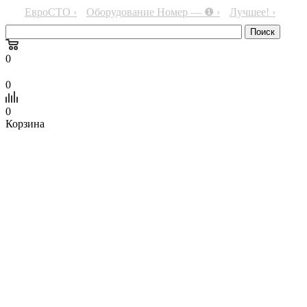
ЕвроСТО ›
Оборудование Номер — ❶ ›
Лучшее! ›
0
0
0
Корзина