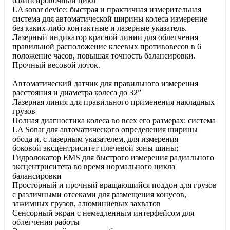
балансировочный цикл
LA sonar device: быстрая и практичная измерительная
система для автоматической ширины колеса измерение
без каких-либо контактные и лазерные указатель.
Лазерный индикатор красной линии для облегчения
правильной расположение клеевых противовесов в 6
положение часов, повышая точность балансировки.
Прочный весовой лоток.
Автоматический датчик для правильного измерения
расстояния и диаметра колеса до 32”
Лазерная линия для правильного применения накладных
грузов
Полная диагностика колеса во всех его размерах: система
LA Sonar для автоматического определения ширины
обода и, с лазерным указателем, для измерения
боковой эксцентриситет плечевой зоны шины;
Гидролокатор EMS для быстрого измерения радиального
эксцентриситета во время нормального цикла
балансировки
Просторный и прочный вращающийся поддон для грузов
с различными отсеками для размещения конусов,
зажимных грузов, алюминиевых захватов
Сенсорный экран с немедленным интерфейсом для
облегчения работы