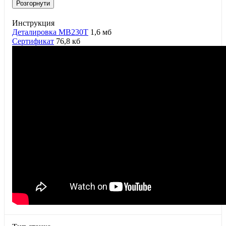
Розгорнути
Инструкция
Деталировка MB230T
1,6 мб
Сертификат
76,8 кб