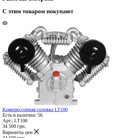
С этим товаром покупают
Koмпpeccopнaя гoлoвкa LT100
Есть в наличии: 56
Арт.: LT100
34 500
грн.
Варианты цен
34 500
грн.