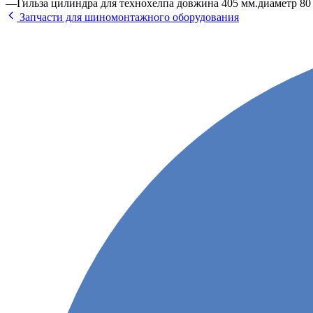
—
Гильза цилиндра для технохелпа довжина 405 мм.диаметр 80
Запчасти для шиномонтажного оборудования