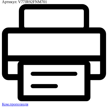
Артикул:
V77JR92FNM701
Ком.пропозиція