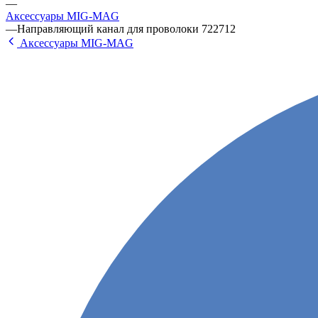
—
Аксессуары МIG-МАG
—
Направляющий канал для проволоки 722712
Аксессуары МIG-МАG