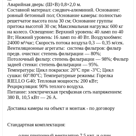
Аварийная дверь: (Ш×В) 0,8×2,0 м.
Составной материал: сэндвич-алюминий. Основание:
ровный бетонный пол; Основание камеры: полностью
решетчатое высота пола 30 см; Основание группы
притока высотой 30 см; Максимальная нагрузка: 600 кг
на колесо. Освещение: Верхний уровень: 40 ламп по 40
Вт; Нижний уровень: 16 ламп по 40 Вт. Воздухообмен:
24000 м³/час; Скорость потока воздуха 0,3 ― 0,35 м/сек.
Вентиляционные агрегаты: система фильтров: фильтр
предв. очистки: степень фильтрации ― 80%;
Потолочный фильтр: степень фильтрации ― 98%; Фильтр
задней стенки: степень фильтрации ― 95%.
Температура: Цикл покраски: 20°С при -3°С; Цикл
сушки: 60°/80°С; Температурные режимы: Горелка
RIELLO G40; Тепловая мощность: 200 кВт;
Рециркуляция: 90% теплого воздуха.
Питание: электрическая трехфазная сеть напряжением:
380 В, 10,5 кВт ― 26 А.
Доставка камеры на объект и монтаж - по договору
Стандартная комплектация:
- один приточный вентилятор 7,5 квт и один