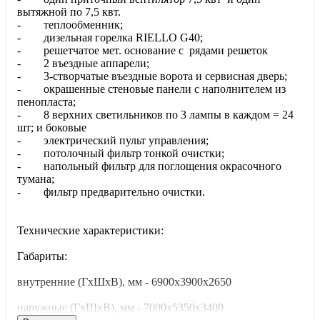
вытяжной по 7,5 квт.
- теплообменник;
- дизельная горелка RIELLO G40;
- решетчатое мет. основание с рядами решеток
- 2 въездные аппарели;
- 3-створчатые въездные ворота и сервисная дверь;
- окрашенные стеновые панели с наполнителем из
пенопласта;
- 8 верхних светильников по 3 лампы в каждом = 24
шт; и боковые
- электрический пульт управления;
- потолочный фильтр тонкой очистки;
- напольный фильтр для поглощения окрасочного
тумана;
- фильтр предварительно очистки.
Технические характеристики:
Габариты:
внутренние (ГхШхВ), мм - 6900х3900х2650
наружные (ГхШхВ), мм - 7000x5350x3400