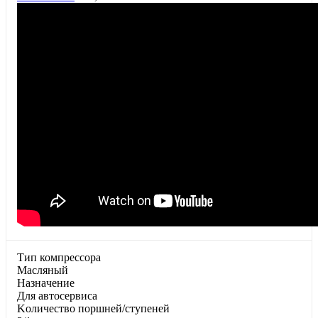
Тип компрессора
Масляный
Haзнaчeниe
Для aвтocepвиca
Koличecтвo пopшнeй/cтупeнeй