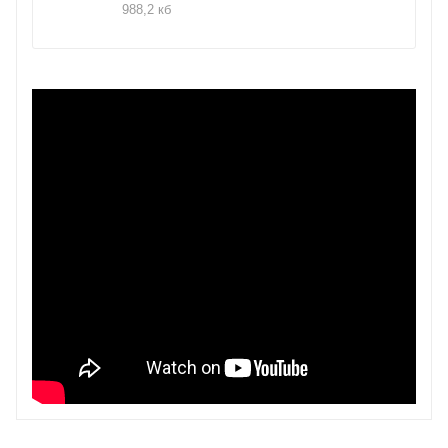
комплектуется:
988,2 кб
-стандартный набор конусов
-быстрозажимная гайка
-калибровочный груз
-клещи-молоток
-кронциркуль
Технические характеристики:
Максимальная ширина: 20 дюймов;
Максимальный диаметр колеса: 1180 мм;
Максимальный вес колеса: 75 кг;
Диаметр вала: 40 мм;
Напряжение питания: 220В;
Вес и размеры в упаковке:
Место 1 (ДхШхВ): 990*760*1150 мм
ВЕС, кг: 154