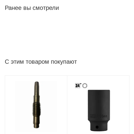
Гарантия 1 год.
Ранее вы смотрели
Характеристики
Тип станка
Легковой
С этим товаром покупают
Напряжение питания
220В
Производитель
ShiningBerg
Режим работы
Ручной