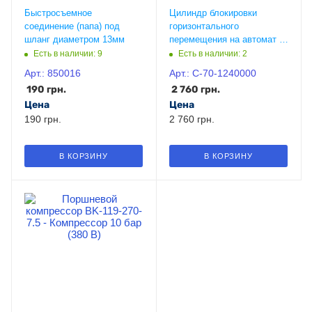
Быстросъемное
Цилиндр блокировки
соединение (папа) под
горизонтального
шланг диаметром 13мм
перемещения на автомат Т
624,626
Есть в наличии: 9
Есть в наличии: 2
Арт.: 850016
Арт.: C-70-1240000
190
грн.
2 760
грн.
Цена
Цена
190 грн.
2 760 грн.
В КОРЗИНУ
В КОРЗИНУ