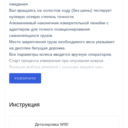
ожидания.
Вал вращаясь на холостом ходу (без шины) тестирует
нулевую осевую степень точности.
Алюминиевый наконечник измерительной линейки с
адаптером для точного позиционирования
самоклеящихся грузов.
Место закрепления груза необходимого веса указывает
на дисплее бегущая дорожка.
Все параметры колеса вводятся вручную оператором.
Старт процесса измерения при опускании кожуха.
Функция выбора режимов с разными видами шин,
включая пассажирские, мотоциклетные и внедорожные.
РОЗГОРНУТИ
Балансировочный станок имеет вал диаметром 40 мм.
длина вала от станка до точки упора колесного диска 300
мм.
Время проведения измерения дисбаланса 7 секунд.
Инструкция
Благодаря заводским параметрам на станке можно
обслуживать разные колеса диаметром до 1180 мм.
Балансировочный станок ShiningBerg W90
Деталировка W90