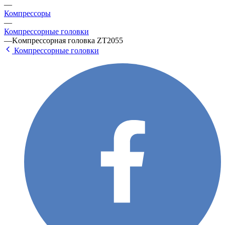
—
Компрессоры
—
Компрессорные головки
—
Koмпpeccopнaя гoлoвкa ZT2055
Компрессорные головки